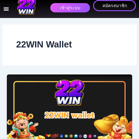
Skip
สมัครสมาชิก
เข้าสู่ระบบ
to
content
สมัครสมาชิก
เข้าสู่ระบบ
ติดต่อเรา
โปรโมชั่น
เกี่ยวกับเรา
นโยบายความเป็นส่วนตัว
22WIN Wallet