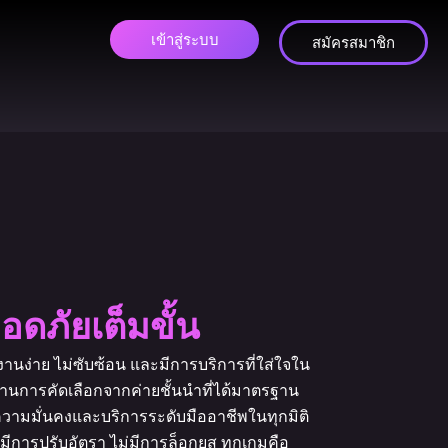
เข้าสู่ระบบ
สมัครสมาชิก
ดภัยเต็มขั้น
้งานง่าย ไม่ซับซ้อน และมีการบริการที่ใส่ใจใน
านการคัดเลือกจากค่ายชั้นนำที่ได้มาตรฐาน
รความมั่นคงและบริการระดับมืออาชีพในทุกมิติ
ีการปรับอัตรา ไม่มีการล็อกยูส ทุกเกมคือ