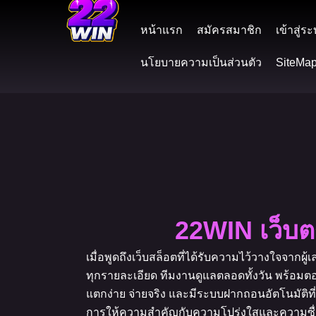
Skip
to
หน้าแรก
สมัครสมาชิก
เข้าสู่ร
content
นโยบายความเป็นส่วนตัว
SiteMa
22WIN เว็บต
เมื่อพูดถึงเว็บสล็อตที่ได้รับความไว้วางใจจากผ
ทุกรายละเอียด ทีมงานดูแลตลอดทั้งวัน พร้อม
แตกง่าย จ่ายจริง และมีระบบฝากถอนอัตโนมัติที่ร
การให้ความสำคัญกับความโปร่งใสและความซื่อสัต