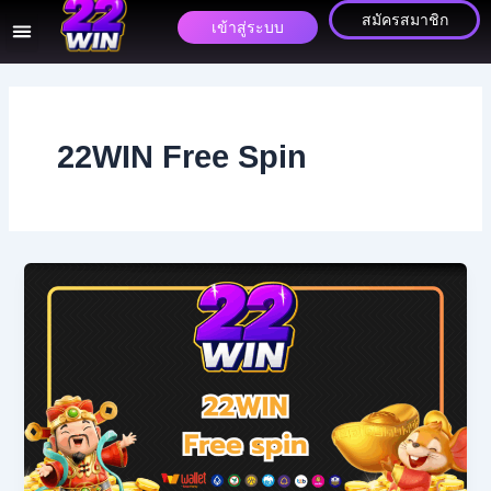
Skip
สมัครสมาชิก
เข้าสู่ระบบ
to
content
สมัครสมาชิก
เข้าสู่ระบบ
ติดต่อเรา
โปรโมชั่น
เกี่ยวกับเรา
นโยบายความเป็นส่วนตัว
22WIN Free Spin