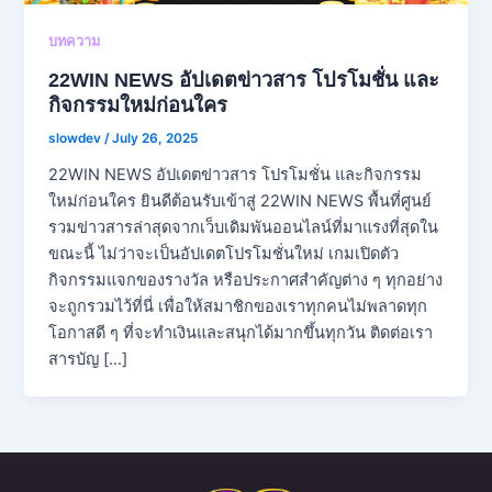
บทความ
22WIN NEWS อัปเดตข่าวสาร โปรโมชั่น และ
กิจกรรมใหม่ก่อนใคร
slowdev
/
July 26, 2025
22WIN NEWS อัปเดตข่าวสาร โปรโมชั่น และกิจกรรม
ใหม่ก่อนใคร ยินดีต้อนรับเข้าสู่ 22WIN NEWS พื้นที่ศูนย์
รวมข่าวสารล่าสุดจากเว็บเดิมพันออนไลน์ที่มาแรงที่สุดใน
ขณะนี้ ไม่ว่าจะเป็นอัปเดตโปรโมชั่นใหม่ เกมเปิดตัว
กิจกรรมแจกของรางวัล หรือประกาศสำคัญต่าง ๆ ทุกอย่าง
จะถูกรวมไว้ที่นี่ เพื่อให้สมาชิกของเราทุกคนไม่พลาดทุก
โอกาสดี ๆ ที่จะทำเงินและสนุกได้มากขึ้นทุกวัน ติดต่อเรา
สารบัญ […]