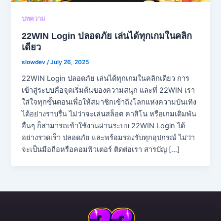
บทความ
22WIN Login ปลอดภัย เล่นได้ทุกเกมในคลิก
เดียว
slowdev
/
July 26, 2025
22WIN Login ปลอดภัย เล่นได้ทุกเกมในคลิกเดียว การ
เข้าสู่ระบบคือจุดเริ่มต้นของความสนุก และที่ 22WIN เรา
ใส่ใจทุกขั้นตอนเพื่อให้สมาชิกเข้าถึงโลกแห่งความบันเทิง
ได้อย่างราบรื่น ไม่ว่าจะเล่นสล็อต คาสิโน หรือเกมเดิมพัน
อื่นๆ ก็สามารถเข้าใช้งานผ่านระบบ 22WIN Login ได้
อย่างรวดเร็ว ปลอดภัย และพร้อมรองรับทุกอุปกรณ์ ไม่ว่า
จะเป็นมือถือหรือคอมพิวเตอร์ ติดต่อเรา สารบัญ […]