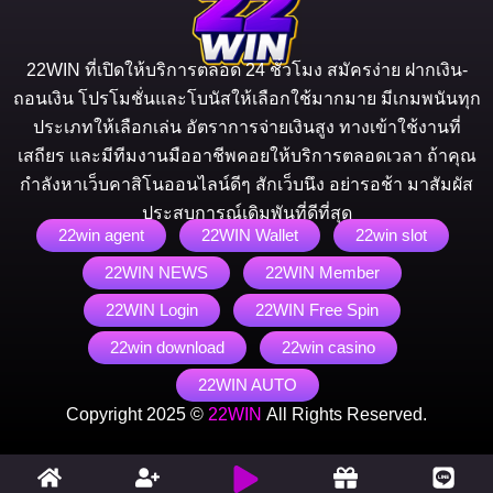
22WIN ที่เปิดให้บริการตลอด 24 ชั่วโมง สมัครง่าย ฝากเงิน-
ถอนเงิน โปรโมชั่นและโบนัสให้เลือกใช้มากมาย มีเกมพนันทุก
ประเภทให้เลือกเล่น อัตราการจ่ายเงินสูง ทางเข้าใช้งานที่
เสถียร และมีทีมงานมืออาชีพคอยให้บริการตลอดเวลา ถ้าคุณ
กำลังหาเว็บคาสิโนออนไลน์ดีๆ สักเว็บนึง อย่ารอช้า มาสัมผัส
ประสบการณ์เดิมพันที่ดีที่สุด
22win agent
22WIN Wallet
22win slot
22WIN NEWS
22WIN Member
22WIN Login
22WIN Free Spin
22win download
22win casino
22WIN AUTO
Copyright 2025 ©
22WIN
All Rights Reserved.