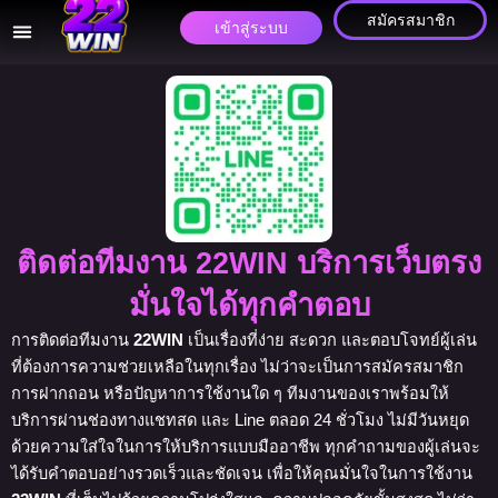
Skip
สมัครสมาชิก
เข้าสู่ระบบ
to
content
สมัครสมาชิก
เข้าสู่ระบบ
ติดต่อเรา
โปรโมชั่น
เกี่ยวกับเรา
นโยบายความเป็นส่วนตัว
ติดต่อทีมงาน 22WIN บริการเว็บตรง
มั่นใจได้ทุกคำตอบ
การติดต่อทีมงาน
22WIN
เป็นเรื่องที่ง่าย สะดวก และตอบโจทย์ผู้เล่น
ที่ต้องการความช่วยเหลือในทุกเรื่อง ไม่ว่าจะเป็นการสมัครสมาชิก
การฝากถอน หรือปัญหาการใช้งานใด ๆ ทีมงานของเราพร้อมให้
บริการผ่านช่องทางแชทสด และ Line ตลอด 24 ชั่วโมง ไม่มีวันหยุด
ด้วยความใส่ใจในการให้บริการแบบมืออาชีพ ทุกคำถามของผู้เล่นจะ
ได้รับคำตอบอย่างรวดเร็วและชัดเจน เพื่อให้คุณมั่นใจในการใช้งาน