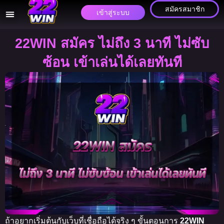
Skip
สมัครสมาชิก
เข้าสู่ระบบ
to
content
สมัครสมาชิก
เข้าสู่ระบบ
ติดต่อเรา
โปรโมชั่น
เกี่ยวกับเรา
นโยบายความเป็นส่วนตัว
22WIN สมัคร ไม่ถึง 3 นาที ไม่ซับ
ซ้อน เข้าเล่นได้เลยทันที
ถ้าอยากเริ่มต้นกับเว็บที่เชื่อถือได้จริง ๆ ขั้นตอนการ
22WIN