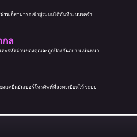
สผ่าน
ก็สามารถเข้าสู่ระบบได้ทันทีระบบจดจำ
ากล
วและรหัสผ่านของคุณจะถูกป้องกันอย่างแน่นหนา
ียงแค่ยืนยันเบอร์โทรศัพท์ที่ลงทะเบียนไว้ ระบบ