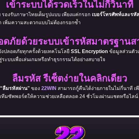
เข้าระบบได้รวดเร็วในไม่กี่วินาที
 รองรับภาษาไทยเต็มรูปแบบ เพียงแค่กรอก
เบอร์โทรศัพท์และรหั
ระจำ เพิ่มความสะดวกแบบไม่ต้องกรอกซ้ำ
อดภัยด้วยระบบเข้ารหัสมาตรฐานส
่ยังปลอดภัยทุกครั้งด้วยเทคโนโลยี
SSL Encryption
ข้อมูลส่วนตั
สู่ระบบเพื่อเล่นเกมหรือทำธุรกรรมได้อย่างสบายใจ
ลืมรหัส รีเซ็ตง่ายในคลิกเดียว
“ลืมรหัสผ่าน”
ของ
22WIN
สามารถกู้คืนได้ง่ายภายในไม่กี่นาที เพ
ร้อมทีมซัพพอร์ตให้ความช่วยเหลือตลอด 24 ชั่วโมงผ่านแชตหรือไลน์