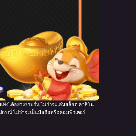
ทิงได้อย่างราบรื่น ไม่ว่าจะเล่นสล็อต คาสิโน
กรณ์ ไม่ว่าจะเป็นมือถือหรือคอมพิวเตอร์