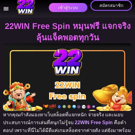
Skip
สมัครสมาชิก
เข้าสู่ระบบ
to
content
สมัครสมาชิก
เข้าสู่ระบบ
ติดต่อเรา
โปรโมชั่น
เกี่ยวกับเรา
นโยบายความเป็นส่วนตัว
22WIN Free Spin หมุนฟรี แจกจริง
ลุ้นแจ็คพอตทุกวัน
หากคุณกำลังมองหาเว็บสล็อตที่แจกหนัก จ่ายจริง และมอบ
ประสบการณ์การเล่นที่สนุกไม่รู้จบ
22WIN Free Spin
คือคำ
ตอบ! เพราะที่นี่ไม่ได้มีดีแค่เกมสล็อตจากค่ายดัง แต่ยังมาพร้อม