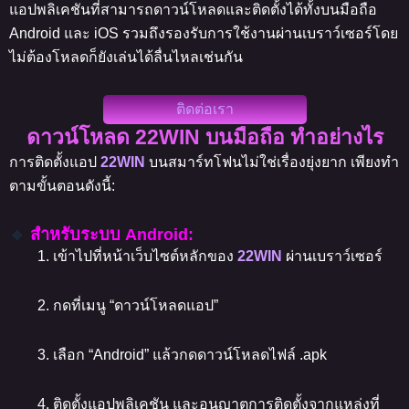
แอปพลิเคชันที่สามารถดาวน์โหลดและติดตั้งได้ทั้งบนมือถือ
Android และ iOS รวมถึงรองรับการใช้งานผ่านเบราว์เซอร์โดย
ไม่ต้องโหลดก็ยังเล่นได้ลื่นไหลเช่นกัน
ติดต่อเรา
ดาวน์โหลด 22WIN บนมือถือ ทำอย่างไร
การติดตั้งแอป
22WIN
บนสมาร์ทโฟนไม่ใช่เรื่องยุ่งยาก เพียงทำ
ตามขั้นตอนดังนี้:
🔹
สำหรับระบบ Android:
เข้าไปที่หน้าเว็บไซต์หลักของ
22WIN
ผ่านเบราว์เซอร์
กดที่เมนู “ดาวน์โหลดแอป”
เลือก “Android” แล้วกดดาวน์โหลดไฟล์ .apk
ติดตั้งแอปพลิเคชัน และอนุญาตการติดตั้งจากแหล่งที่