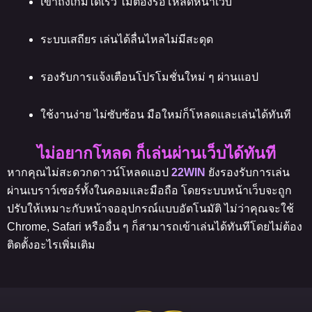
เข้าถึงเกมได้เร็ว ไม่ต้องรอโหลดหน้าเว็บ
ระบบเสถียร เล่นได้ลื่นไหลไม่มีสะดุด
รองรับการแจ้งเตือนโปรโมชั่นใหม่ ๆ ผ่านแอป
ใช้งานง่าย ไม่ซับซ้อน มือใหม่ก็โหลดและเล่นได้ทันที
ไม่อยากโหลด ก็เล่นผ่านเว็บได้ทันที
หากคุณไม่สะดวกดาวน์โหลดแอป
22WIN
ยังรองรับการเล่น
ผ่านเบราว์เซอร์ทั้งในคอมและมือถือ โดยระบบหน้าเว็บจะถูก
ปรับให้เหมาะกับหน้าจออุปกรณ์แบบอัตโนมัติ ไม่ว่าคุณจะใช้
Chrome, Safari หรืออื่น ๆ ก็สามารถเข้าเล่นได้ทันทีโดยไม่ต้อง
ติดตั้งอะไรเพิ่มเติม