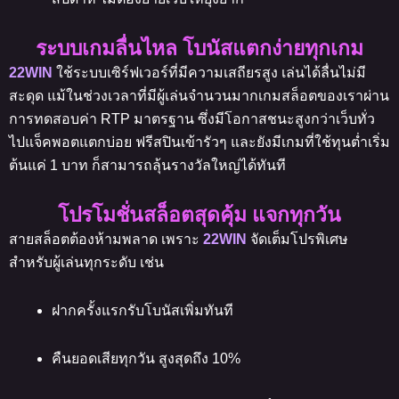
ระบบเกมลื่นไหล โบนัสแตกง่ายทุกเกม
22WIN
ใช้ระบบเซิร์ฟเวอร์ที่มีความเสถียรสูง เล่นได้ลื่นไม่มี
สะดุด แม้ในช่วงเวลาที่มีผู้เล่นจำนวนมากเกมสล็อตของเราผ่าน
การทดสอบค่า RTP มาตรฐาน ซึ่งมีโอกาสชนะสูงกว่าเว็บทั่ว
ไปแจ็คพอตแตกบ่อย ฟรีสปินเข้ารัวๆ และยังมีเกมที่ใช้ทุนต่ำเริ่ม
ต้นแค่ 1 บาท ก็สามารถลุ้นรางวัลใหญ่ได้ทันที
โปรโมชั่นสล็อตสุดคุ้ม แจกทุกวัน
สายสล็อตต้องห้ามพลาด เพราะ
22WIN
จัดเต็มโปรพิเศษ
สำหรับผู้เล่นทุกระดับ เช่น
ฝากครั้งแรกรับโบนัสเพิ่มทันที
คืนยอดเสียทุกวัน สูงสุดถึง 10%